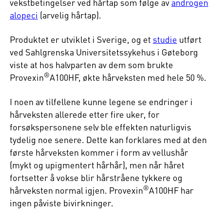
vekstbetingelser ved hårtap som følge av
androgen
alopeci
(arvelig hårtap).
Produktet er utviklet i Sverige, og et
studie
utført
ved Sahlgrenska Universitetssykehus i Gøteborg
viste at hos halvparten av dem som brukte
®
Provexin
A100HF, økte hårveksten med hele 50 %.
I noen av tilfellene kunne legene se endringer i
hårveksten allerede etter fire uker, for
forsøkspersonene selv ble effekten naturligvis
tydelig noe senere. Dette kan forklares med at den
første hårveksten kommer i form av vellushår
(mykt og upigmentert hårhår), men når håret
fortsetter å vokse blir hårstråene tykkere og
®
hårveksten normal igjen. Provexin
A100HF har
ingen påviste bivirkninger.