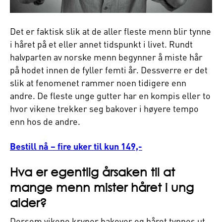
Det er faktisk slik at de aller fleste menn blir tynne
i håret på et eller annet tidspunkt i livet. Rundt
halvparten av norske menn begynner å miste hår
på hodet innen de fyller femti år. Dessverre er det
slik at fenomenet rammer noen tidigere enn
andre. De fleste unge gutter har en kompis eller to
hvor vikene trekker seg bakover i høyere tempo
enn hos de andre.
Bestill nå – fire uker til kun 149,-
Hva er egentlig årsaken til at
mange menn mister håret i ung
alder?
Dersom vikene kryper bakover og håret tynnes ut