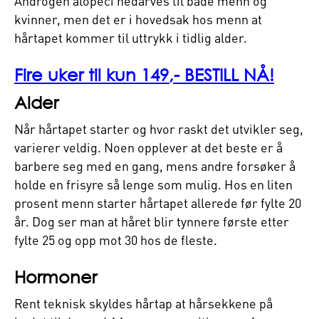
Androgen alopeci nedarves til både menn og
kvinner, men det er i hovedsak hos menn at
hårtapet kommer til uttrykk i tidlig alder.
Fire uker til kun 149,- BESTILL NÅ!
Alder
Når hårtapet starter og hvor raskt det utvikler seg,
varierer veldig. Noen opplever at det beste er å
barbere seg med en gang, mens andre forsøker å
holde en frisyre så lenge som mulig. Hos en liten
prosent menn starter hårtapet allerede før fylte 20
år. Dog ser man at håret blir tynnere første etter
fylte 25 og opp mot 30 hos de fleste.
Hormoner
Rent teknisk skyldes hårtap at hårsekkene på