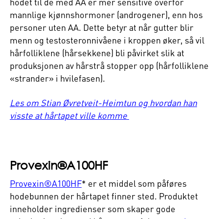
hodet til de med AA er mer sensitive overfor
mannlige kjønnshormoner (androgener), enn hos
personer uten AA. Dette betyr at når gutter blir
menn og testosteronnivåene i kroppen øker, så vil
hårfolliklene (hårsekkene) bli påvirket slik at
produksjonen av hårstrå stopper opp (hårfolliklene
«strander» i hvilefasen).
Les om Stian Øvretveit-Heimtun og hvordan han
visste at hårtapet ville komme
Provexin®A100HF
Provexin®A100HF
* er et middel som påføres
hodebunnen der hårtapet finner sted. Produktet
inneholder ingredienser som skaper gode