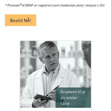
®
* Provexin
A100HF er registrert som medisinsk utstyr i klasse I i EU.
Bestill NÅ!
Årsakene til at
du mister
håret