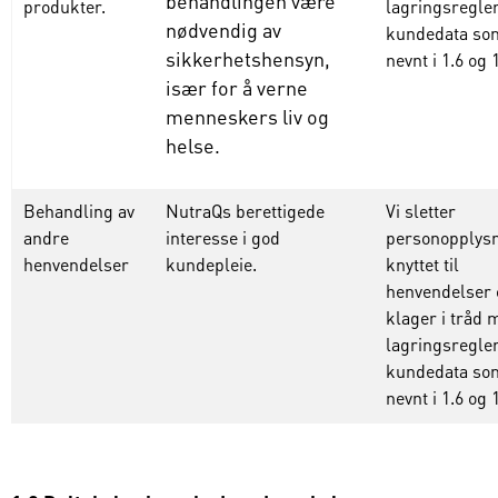
behandlingen være
produkter.
lagringsregler
nødvendig av
kundedata
so
sikkerhetshensyn,
nevnt
i 1.6
og
1
især for å verne
menneskers liv og
helse.
Behandling av
NutraQs berettigede
Vi
sletter
andre
interesse i god
personopplys
henvendelser
kundepleie.
knyttet
til
henvendelser
klager
i tråd 
lagringsregler
kundedata
so
nevnt
i 1.6
og
1