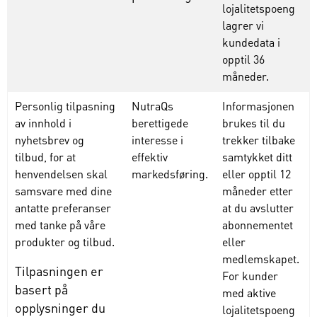
lojalitetspoeng
lagrer
vi
kundedata
i
opptil
36
måneder
.
Personlig tilpasning
NutraQs
Informasjonen
av innhold i
berettigede
brukes
til
du
nyhetsbrev og
interesse i
trekker
tilbake
tilbud, for at
effektiv
samtykket
ditt
henvendelsen skal
markedsføring.
eller
opptil
12
samsvare med dine
måneder
etter
antatte preferanser
at du
avslutter
med tanke på våre
abonnementet
produkter og tilbud.
eller
medlemskapet
.
Tilpasningen er
For
kunder
basert på
med
aktive
opplysninger du
lojalitetspoeng