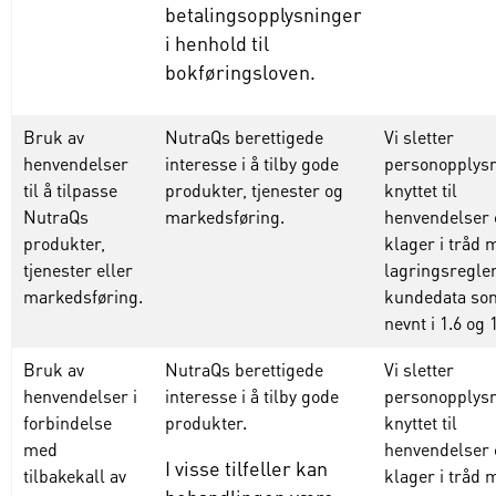
betalingsopplysninger
i henhold til
bokføringsloven.
Bruk av
NutraQs berettigede
Vi
sletter
henvendelser
interesse i å tilby gode
personopplys
til å tilpasse
produkter, tjenester og
knyttet
til
NutraQs
markedsføring.
henvendelser
produkter,
klager
i tråd 
tjenester eller
lagringsregler
markedsføring.
kundedata
so
nevnt
i 1.6
og
1
Bruk av
NutraQs berettigede
Vi
sletter
henvendelser i
interesse i å tilby gode
personopplys
forbindelse
produkter.
knyttet
til
med
henvendelser
I visse tilfeller kan
tilbakekall av
klager
i tråd 