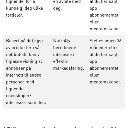
lignende, for å
en avtale med
at du
har
sagt
kunne gi deg ulike
deg.
opp
fordeler.
abonnementet
eller
medlemskapet
.
Basert på ditt kjøp
NutraQs
Slettes
innen
36
av produkter i vår
berettigede
måneder
etter
nettbutikk, kan vi
interesse i
at du
har
sagt
tilpasse visning av
effektiv
opp
annonser på
markedsføring.
abonnementet
internett til andre
eller
personer med
medlemskapet
.
lignende
egenskaper/
interesser som deg.