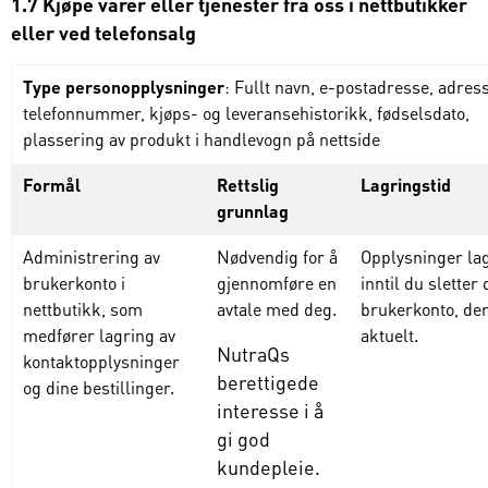
1.7 Kjøpe varer eller tjenester fra oss i nettbutikker
eller ved telefonsalg
Type personopplysninger
: Fullt navn, e-postadresse, adres
telefonnummer, kjøps- og leveransehistorikk, fødselsdato,
plassering av produkt i handlevogn på nettside
Formål
Rettslig
Lagringstid
grunnlag
Administrering av
Nødvendig for å
Opplysninger la
brukerkonto i
gjennomføre en
inntil du sletter 
nettbutikk, som
avtale med deg.
brukerkonto,
de
medfører lagring av
aktuelt
.
NutraQs
kontaktopplysninger
berettigede
og dine bestillinger.
interesse i å
gi god
kundepleie.