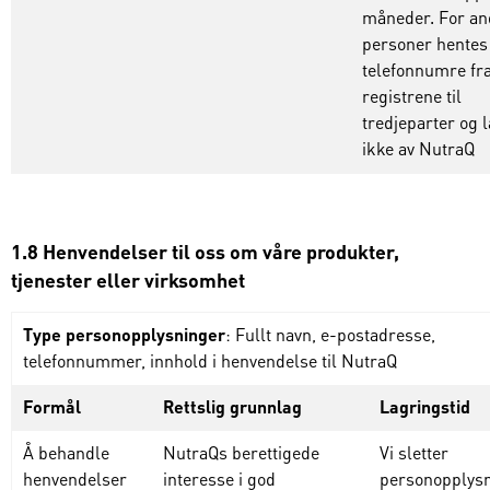
måneder
. For
an
personer
hentes
telefonnumre
fr
registrene
til
tredjeparter
og
ikke
av
NutraQ
1.8 Henvendelser til oss om våre produkter,
tjenester eller virksomhet
Type personopplysninger
: Fullt navn, e-postadresse,
telefonnummer, innhold i henvendelse til NutraQ
Formål
Rettslig grunnlag
Lagringstid
Å behandle
NutraQs berettigede
Vi
sletter
henvendelser
interesse i god
personopplys