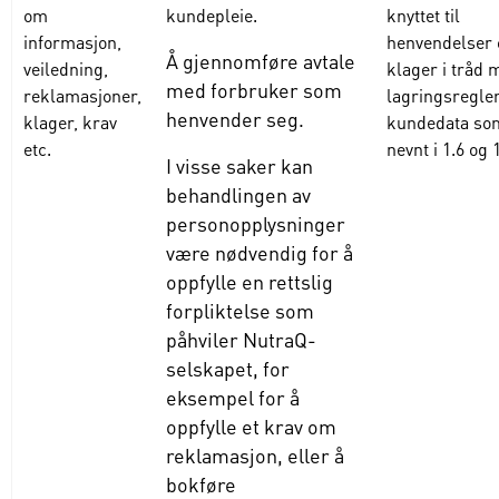
om
kundepleie.
knyttet
til
informasjon,
henvendelser
Å gjennomføre avtale
veiledning,
klager
i tråd 
med forbruker som
reklamasjoner,
lagringsregler
henvender seg.
klager, krav
kundedata
so
etc.
nevnt
i 1.6
og
1
I visse saker kan
behandlingen av
personopplysninger
være nødvendig for å
oppfylle en rettslig
forpliktelse som
påhviler NutraQ-
selskapet, for
eksempel for å
oppfylle et krav om
reklamasjon, eller å
bokføre