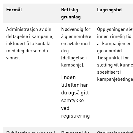
Formål
Rettslig
Lagringstid
grunnlag
Administrasjon av din
Nødvendig for
Opplysninger sle
deltagelse i kampanje,
å gjennomføre
innen rimelig tid 
inkludert å ta kontakt
en avtale med
at kampanjen er
med deg dersom du
deg
gjennomført.
vinner.
(deltagelse i
Tidspunktet for
kampanje).
sletting vil kunn
spesifisert i
I
noen
kampanjebetinge
tilfeller
har
du
også
gitt
samtykke
ved
registrer
ing
Publisering av vinnere i
Ditt samtykke
Opplysninger for