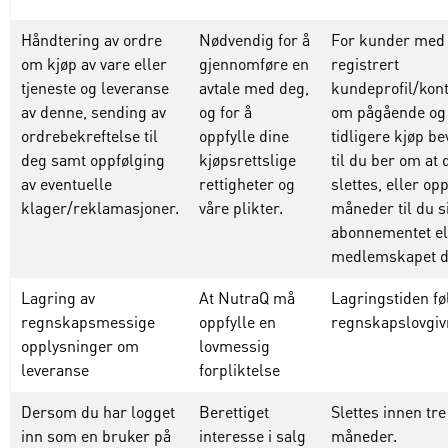
Håndtering av ordre
Nødvendig for å
For kunder med
om kjøp av vare eller
gjennomføre en
registrert
tjeneste og leveranse
avtale med deg,
kundeprofil/kont
av denne, sending av
og for å
om pågående og
ordrebekreftelse til
oppfylle dine
tidligere kjøp b
deg samt oppfølging
kjøpsrettslige
til du ber om at 
av eventuelle
rettigheter og
slettes, eller
opp
klager/reklamasjoner.
våre plikter.
måneder
til
du
s
abonnementet
e
medlemskapet
d
Lagring av
At NutraQ må
Lagringstiden fø
regnskapsmessige
oppfylle en
regnskapslovgiv
opplysninger om
lovmessig
leveranse
forpliktelse
Dersom du har logget
Berettiget
Slettes innen tre
inn som en bruker på
interesse i salg
måneder.