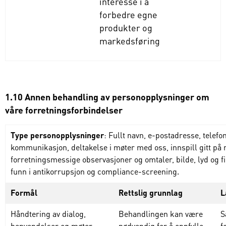
interesse i å
forbedre egne
produkter og
markedsføring
1.10 Annen behandling av personopplysninger om
våre forretningsforbindelser
Type personopplysninger
: Fullt navn, e-postadresse, telefo
kommunikasjon, deltakelse i møter med oss, innspill gitt på 
forretningsmessige observasjoner og omtaler, bilde, lyd og fi
funn i antikorrupsjon og compliance-screening.
Formål
Rettslig grunnlag
L
Håndtering av dialog,
Behandlingen kan være
S
henvendelser og møter,
nødvendig for å oppfylle
f