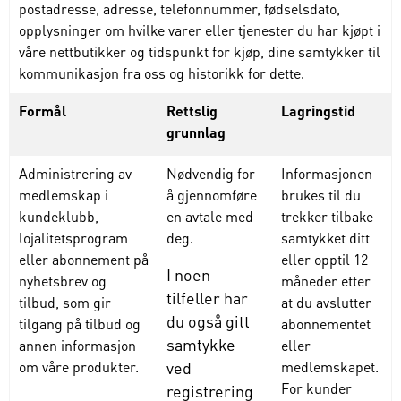
postadresse, adresse, telefonnummer, fødselsdato,
opplysninger om hvilke varer eller tjenester du har kjøpt i
våre nettbutikker og tidspunkt for kjøp, dine samtykker til
kommunikasjon fra oss og historikk for dette.
Formål
Rettslig
Lagringstid
grunnlag
Administrering av
Nødvendig for
Informasjonen
medlemskap i
å gjennomføre
brukes
til
du
kundeklubb,
en avtale med
trekker
tilbake
lojalitetsprogram
deg.
samtykket
ditt
eller abonnement på
eller
opptil
12
I
noen
nyhetsbrev og
måneder
etter
tilfeller
har
tilbud, som gir
at du
avslutter
du
også
gitt
tilgang på tilbud og
abonnementet
samtykke
annen informasjon
eller
om våre produkter.
ved
medlemskapet
.
For
kunder
registrer
ing