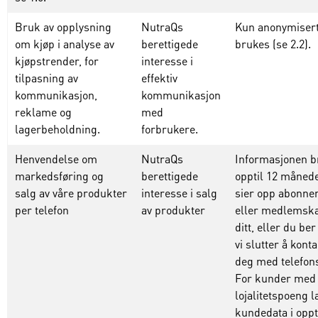
Bruk av opplysning
NutraQs
Kun anonymisert
om kjøp i analyse av
berettigede
brukes (se 2.2).
kjøpstrender, for
interesse i
tilpasning av
effektiv
kommunikasjon,
kommunikasjon
reklame og
med
lagerbeholdning.
forbrukere.
Henvendelse om
NutraQs
Informasjonen
b
markedsføring og
berettigede
opptil
12
måned
salg av våre produkter
interesse i salg
sier
opp
abonne
per telefon
av produkter
eller
medlemska
ditt
,
eller
du
ber
vi
slutter
å
konta
deg
med
telefon
For
kunder
med
lojalitetspoeng
l
kundedata
i
oppt