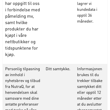
har oppgitt til oss
lagrer
vi
i forbindelse med
kundedata
i
opptil
36
påmelding mv,
måneder
.
samt hvilke
produkter du har
kjøpt i våre
nettbutikker og
tidspunktene for
kjøp.
Personlig tilpasning
Ditt samtykke.
Informasjonen
av innhold i
brukes
til
du
nyhetsbrev og tilbud
trekker
tilbake
fra NutraQ, for at
samtykket
ditt
henvendelsen skal
eller
opptil
12
samsvare med dine
måneder
etter
antatte preferanser
at du
avslutter
med tanke på våre
abonnementet