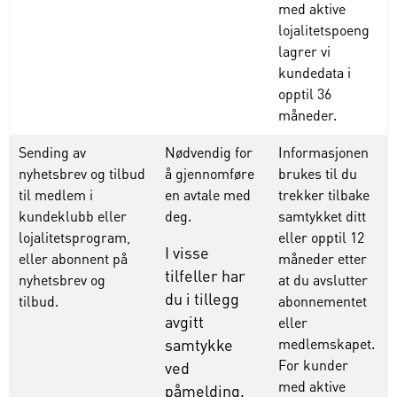
med
aktive
lojalitetspoeng
lagrer
vi
kundedata
i
opptil
36
måneder
.
Sending av
Nødvendig for
Informasjonen
nyhetsbrev og tilbud
å gjennomføre
brukes
til
du
til medlem i
en avtale med
trekker
tilbake
kundeklubb eller
deg.
samtykket
ditt
lojalitetsprogram,
eller
opptil
12
I visse
eller abonnent på
måneder
etter
tilfeller har
nyhetsbrev og
at du
avslutter
du i tillegg
tilbud.
abonnementet
avgitt
eller
samtykke
medlemskapet
.
For
kunder
ved
med
aktive
påmelding.