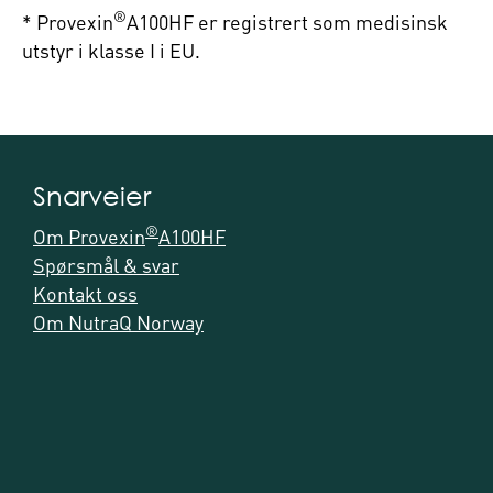
®
* Provexin
A100HF er registrert som medisinsk
utstyr i klasse I i EU.
Snarveier
®
Om Provexin
A100HF
Spørsmål & svar
Kontakt oss
Om NutraQ Norway